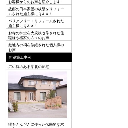
お客様からのお声を紹介します
故郷の日本家屋の板壁をリフォー
ムされた施主様にＱ＆Ａ！
バリアフリー・リフォームされた
施主様にＱ＆Ａ！
お寺の御堂を大規模改修された住
職様や檀家の方々のお声
敷地内の祠を修繕された個人様の
お声
新築施工事例
広い庭のある湖北の邸宅
欅をふんだんに使った伝統的な木