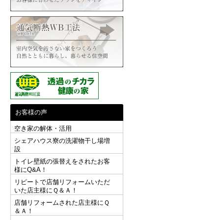
お客様の声
空き家の解体・活用
シェアハウス寮の洗濯物干し場増
設
トイレ壁紙の張替えをされたお客
様にQ&A！
リピートで店舗リフォームいただ
いた店主様にＱ＆Ａ！
店舗リフォームされた店主様にＱ
＆Ａ！