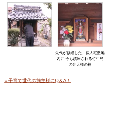
先代が修繕した、個人宅敷地
内に 今も鎮座される竹生島
の弁天様の祠
« 子育て世代の施主様にQ＆A！